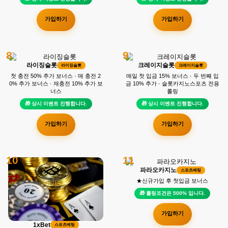
가입하기
가입하기
8
9
라이징슬롯
크레이지슬롯
라이징슬롯
크레이지슬롯
첫 충전 50% 추가 보너스 · 매 충전 2
매일 첫 입금 15% 보너스 · 두 번째 입
0% 추가 보너스 · 재충전 10% 추가 보
금 10% 추가 · 슬롯카지노스포츠 전용
너스
롤링
🎁 상시 이벤트 진행합니다.
🎁 상시 이벤트 진행합니다.
가입하기
가입하기
10
11
파라오카지노
스포츠베팅
★신규가입 후 첫입금 보너스
🎁 롤링조건은 500% 입니다.
가입하기
1xBet
스포츠베팅