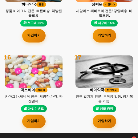
하나약국
정력원
종합
시알리스
정품 비아그라 전문! 빠른배송. 처방전
시알리스,레비트라 전문! 당일배송. 비
불필요.
밀포장.
🎁 첫구매 20%
🎁 재구매 15%
가입하기
가입하기
16
17
맥스비아
비아약국
제네릭
천연제품
카마그라,제네릭 전문! 저렴한 가격. 안
천연 발기제 전문! 부작용 없음. 장기복
전결제.
용 가능.
🎁 3+1 이벤트
🎁 샘플 증정
가입하기
가입하기