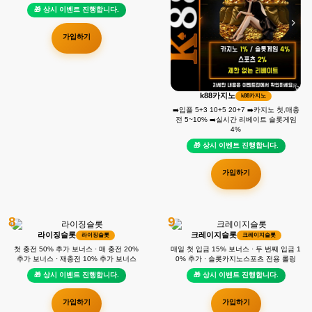
🎁 상시 이벤트 진행합니다.
가입하기
k88카지노
k88카지노
➡️입플 5+3 10+5 20+7 ➡️카지노 첫,매충
전 5~10% ➡️실시간 리베이트 슬롯게임
4%
🎁 상시 이벤트 진행합니다.
가입하기
8
9
라이징슬롯
크레이지슬롯
라이징슬롯
크레이지슬롯
첫 충전 50% 추가 보너스 · 매 충전 20%
매일 첫 입금 15% 보너스 · 두 번째 입금 1
추가 보너스 · 재충전 10% 추가 보너스
0% 추가 · 슬롯카지노스포츠 전용 롤링
🎁 상시 이벤트 진행합니다.
🎁 상시 이벤트 진행합니다.
가입하기
가입하기