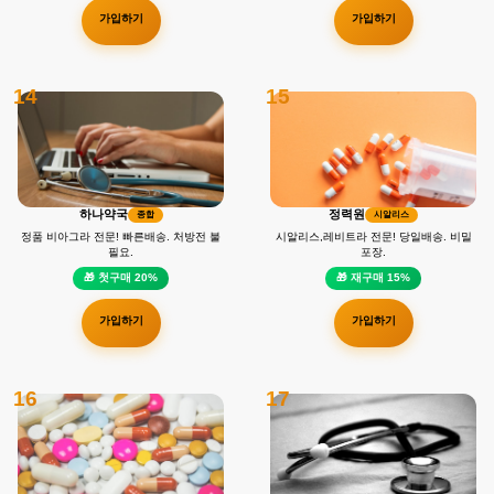
가입하기
가입하기
14
15
하나약국
정력원
종합
시알리스
정품 비아그라 전문! 빠른배송. 처방전 불
시알리스,레비트라 전문! 당일배송. 비밀
필요.
포장.
🎁 첫구매 20%
🎁 재구매 15%
가입하기
가입하기
16
17