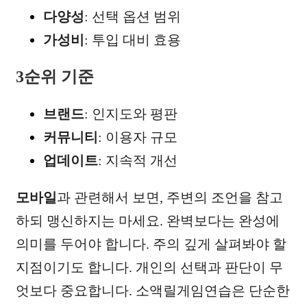
다양성
: 선택 옵션 범위
가성비
: 투입 대비 효용
3순위 기준
브랜드
: 인지도와 평판
커뮤니티
: 이용자 규모
업데이트
: 지속적 개선
모바일
과 관련해서 보면, 주변의 조언을 참고
하되 맹신하지는 마세요. 완벽보다는 완성에
의미를 두어야 합니다. 주의 깊게 살펴봐야 할
지점이기도 합니다. 개인의 선택과 판단이 무
엇보다 중요합니다. 소액릴게임연습은 단순한