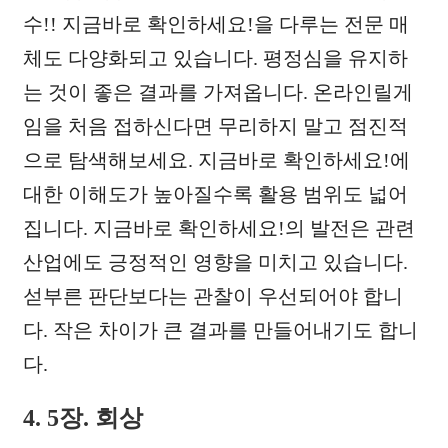
수!! 지금바로 확인하세요!을 다루는 전문 매
체도 다양화되고 있습니다. 평정심을 유지하
는 것이 좋은 결과를 가져옵니다. 온라인릴게
임을 처음 접하신다면 무리하지 말고 점진적
으로 탐색해보세요. 지금바로 확인하세요!에
대한 이해도가 높아질수록 활용 범위도 넓어
집니다. 지금바로 확인하세요!의 발전은 관련
산업에도 긍정적인 영향을 미치고 있습니다.
섣부른 판단보다는 관찰이 우선되어야 합니
다. 작은 차이가 큰 결과를 만들어내기도 합니
다.
4. 5장. 회상