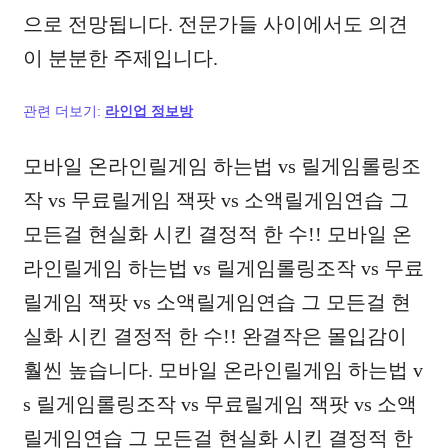
으로 전망됩니다. 전문가들 사이에서도 의견
이 분분한 주제입니다.
관련 더보기:
라인업 정보방
모바일 온라인릴게임 하는법 vs 릴게임롤링조
작 vs 무료릴게임 잭팟 vs 소액릴게임연습 그
모든걸 현실화 시킨 결정적 한 수!! 모바일 온
라인릴게임 하는법 vs 릴게임롤링조작 vs 무료
릴게임 잭팟 vs 소액릴게임연습 그 모든걸 현
실화 시킨 결정적 한 수!! 완결작은 몰입감이
훨씬 높습니다. 모바일 온라인릴게임 하는법 v
s 릴게임롤링조작 vs 무료릴게임 잭팟 vs 소액
릴게임연습 그 모든걸 현실화 시킨 결정적 한