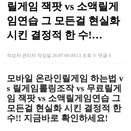
릴게임 잭팟 vs 소액릴게
임연습 그 모든걸 현실화
시킨 결정적 한 수!…
작성자
관리자
작성일
26-07-06 00:13
조회
9
댓글
0
본문
모바일 온라인릴게임 하는법 v
s 릴게임롤링조작 vs 무료릴게
임 잭팟 vs 소액릴게임연습 그
모든걸 현실화 시킨 결정적 한
수!! 지금바로 확인하세요!