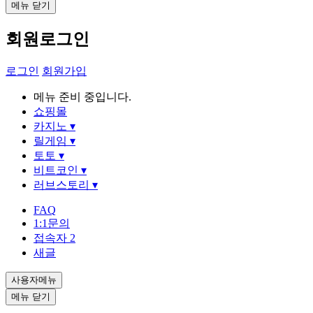
메뉴 닫기
회원로그인
로그인
회원가입
메뉴 준비 중입니다.
쇼핑몰
카지노 ▾
릴게임 ▾
토토 ▾
비트코인 ▾
러브스토리 ▾
FAQ
1:1문의
접속자
2
새글
사용자메뉴
메뉴 닫기