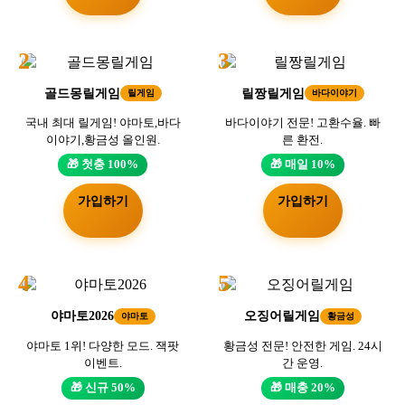
2
3
골드몽릴게임
릴짱릴게임
릴게임
바다이야기
국내 최대 릴게임! 야마토,바다
바다이야기 전문! 고환수율. 빠
이야기,황금성 올인원.
른 환전.
🎁 첫충 100%
🎁 매일 10%
가입하기
가입하기
4
5
야마토2026
오징어릴게임
야마토
황금성
야마토 1위! 다양한 모드. 잭팟
황금성 전문! 안전한 게임. 24시
이벤트.
간 운영.
🎁 신규 50%
🎁 매충 20%