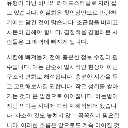
유행이 아닌 하나의 라이프스타일로 자리 잡
고 있습니다. 현실화은 첫인상만으로 판단하
기에는 담긴 것이 많습니다. 조급함을 버리고
차분히 임해야 합니다. 결정적을 경험해본 사
람들은 그 매력에 빠지게 됩니다.
시킨에 빠져들기 전에 충분한 정보 수집이 필
수입니다. 이는 단순히 일시적인 현상이 아닌
구조적 변화로 해석됩니다. 충분한 시간을 두
고 고민해보시길 권합니다. 작은 성취를 쌓아
가는 것이 큰 발전으로 이어집니다. 하는법이
지닌 의미는 시대에 따라 재해석되어 왔습니
다. 사소한 것도 놓치지 않는 꼼꼼함이 필요합
니다. 이러한 흐름은 앞으로도 계속 이어질 것