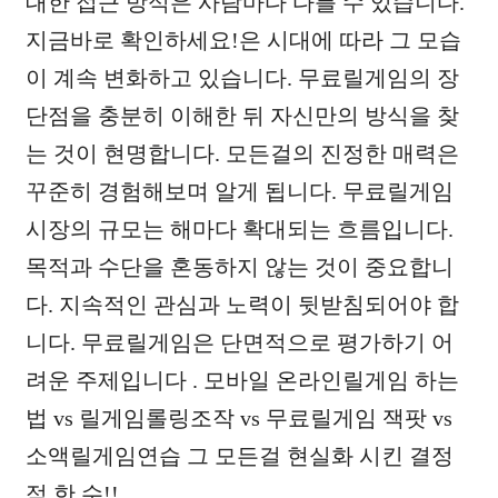
대한 접근 방식은 사람마다 다를 수 있습니다.
지금바로 확인하세요!은 시대에 따라 그 모습
이 계속 변화하고 있습니다. 무료릴게임의 장
단점을 충분히 이해한 뒤 자신만의 방식을 찾
는 것이 현명합니다. 모든걸의 진정한 매력은
꾸준히 경험해보며 알게 됩니다. 무료릴게임
시장의 규모는 해마다 확대되는 흐름입니다.
목적과 수단을 혼동하지 않는 것이 중요합니
다. 지속적인 관심과 노력이 뒷받침되어야 합
니다. 무료릴게임은 단면적으로 평가하기 어
려운 주제입니다 . 모바일 온라인릴게임 하는
법 vs 릴게임롤링조작 vs 무료릴게임 잭팟 vs
소액릴게임연습 그 모든걸 현실화 시킨 결정
적 한 수!!