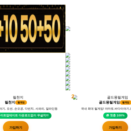
2
릴천지
골드몽릴게임
릴게임
릴게임
기, 오션, 손오공, 다빈치, 사파리, 알라딘등
국내 최대 릴게임! 야마토,바다이야기,
 사이트업데이트 다운로드없이 무설치!!!
🎁 첫충 100%
가입하기
가입하기