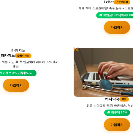
1xBet
스포츠베팅
세계 최대 스포츠베팅! 축구,농구,e스포츠.
🎁 첫입금100%(최대€130
가입하기
14
라카지노
슬롯카지노
· 회원 가입 후 첫 입금액에 대하여 30% 추가
충전.
🎁 이벤트 5% 진행합니다.
가입하기
하나약국
종합
정품 비아그라 전문! 빠른배송. 처
🎁 첫구매 20%
가입하기