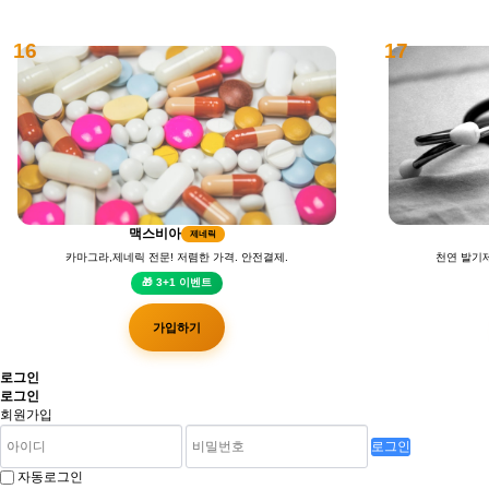
16
17
맥스비아
제네릭
카마그라,제네릭 전문! 저렴한 가격. 안전결제.
천연 발기제
🎁 3+1 이벤트
가입하기
로그인
로그인
회원가입
로그인
자동로그인