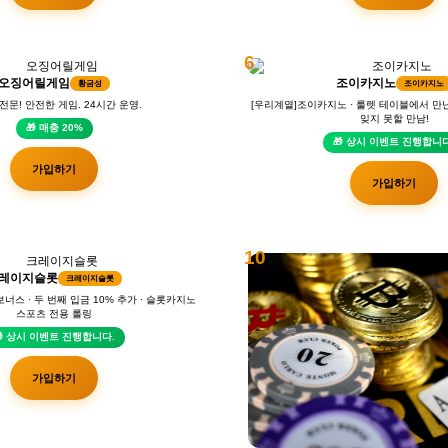
6
오징어릴게임
조이카지노
황금성
조이카지노
전문! 안전한 게임. 24시간 운영.
[우리계열]조이카지노 · 룰렛 테이블에서 만
잊지 못할 만남!
🎁 매충 20%
🎁 상시 이벤트 진행합니다
가입하기
가입하기
10
레이지슬롯
크레이지슬롯
보너스 · 두 번째 입금 10% 추가 · 슬롯카지노
스포츠 전용 롤링
🎁 상시 이벤트 진행합니다.
가입하기