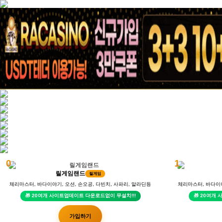
0
1
릴게임랜드
릴게임
체리마스터, 바다이야기, 오션, 손오공, 다빈치, 사파리, 알라딘등
체리마스터, 바다이야
🎁 20여개 사이트업데이트 다운로드없이 무설치!!!
🎁 20여개
가입하기