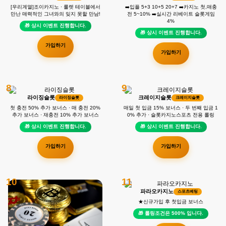
[우리계열]조이카지노 · 룰렛 테이블에서
➡️입플 5+3 10+5 20+7 ➡️카지노 첫,매충
만난 매력적인 그녀와의 잊지 못할 만남!
전 5~10% ➡️실시간 리베이트 슬롯게임
4%
🎁 상시 이벤트 진행합니다.
🎁 상시 이벤트 진행합니다.
가입하기
가입하기
8
9
라이징슬롯
크레이지슬롯
라이징슬롯
크레이지슬롯
첫 충전 50% 추가 보너스 · 매 충전 20%
매일 첫 입금 15% 보너스 · 두 번째 입금 1
추가 보너스 · 재충전 10% 추가 보너스
0% 추가 · 슬롯카지노스포츠 전용 롤링
🎁 상시 이벤트 진행합니다.
🎁 상시 이벤트 진행합니다.
가입하기
가입하기
10
11
파라오카지노
스포츠베팅
★신규가입 후 첫입금 보너스
🎁 롤링조건은 500% 입니다.