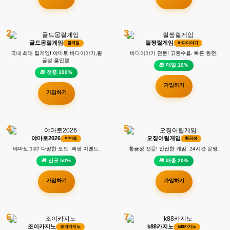
2
3
골드몽릴게임
릴짱릴게임
릴게임
바다이야기
국내 최대 릴게임! 야마토,바다이야기,황
바다이야기 전문! 고환수율. 빠른 환전.
금성 올인원.
🎁 매일 10%
🎁 첫충 100%
가입하기
가입하기
4
5
야마토2026
오징어릴게임
야마토
황금성
야마토 1위! 다양한 모드. 잭팟 이벤트.
황금성 전문! 안전한 게임. 24시간 운영.
🎁 신규 50%
🎁 매충 20%
가입하기
가입하기
6
7
조이카지노
k88카지노
조이카지노
k88카지노