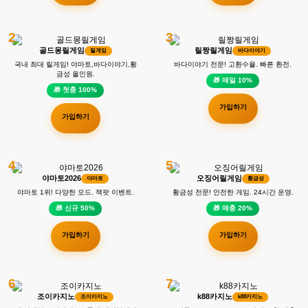
2
3
골드몽릴게임
릴짱릴게임
릴게임
바다이야기
국내 최대 릴게임! 야마토,바다이야기,황
바다이야기 전문! 고환수율. 빠른 환전.
금성 올인원.
🎁 매일 10%
🎁 첫충 100%
가입하기
가입하기
4
5
야마토2026
오징어릴게임
야마토
황금성
야마토 1위! 다양한 모드. 잭팟 이벤트.
황금성 전문! 안전한 게임. 24시간 운영.
🎁 신규 50%
🎁 매충 20%
가입하기
가입하기
6
7
조이카지노
k88카지노
조이카지노
k88카지노