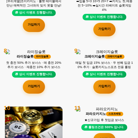
[우리계열]조이카지노 · 룰렛 테이블에서
➡️입플 5+3 10+5 20+7 ➡️카지노 첫,매충
만난 매력적인 그녀와의 잊지 못할 만남!
전 5~10% ➡️실시간 리베이트 슬롯게임
4%
🎁 상시 이벤트 진행합니다.
🎁 상시 이벤트 진행합니다.
가입하기
가입하기
8
9
라이징슬롯
크레이지슬롯
라이징슬롯
크레이지슬롯
첫 충전 50% 추가 보너스 · 매 충전 20%
매일 첫 입금 15% 보너스 · 두 번째 입금 1
추가 보너스 · 재충전 10% 추가 보너스
0% 추가 · 슬롯카지노스포츠 전용 롤링
🎁 상시 이벤트 진행합니다.
🎁 상시 이벤트 진행합니다.
가입하기
가입하기
10
11
파라오카지노
스포츠베팅
★신규가입 후 첫입금 보너스
🎁 롤링조건은 500% 입니다.