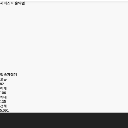
서비스 이용약관
접속자집계
오늘
82
어제
106
최대
135
전체
5,091