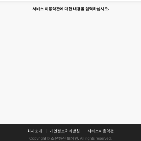
서비스 이용약관에 대한 내용을 입력하십시오.
회사소개
개인정보처리방침
서비스이용약관
Copyright ©
소유하신 도메인.
All rights reserved.