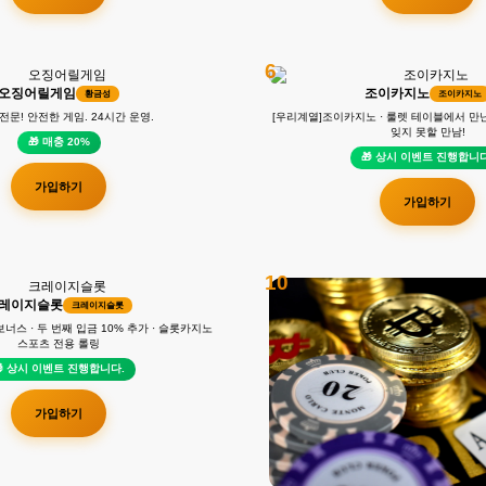
6
오징어릴게임
조이카지노
황금성
조이카지노
전문! 안전한 게임. 24시간 운영.
[우리계열]조이카지노 · 룰렛 테이블에서 만
잊지 못할 만남!
🎁 매충 20%
🎁 상시 이벤트 진행합니다
가입하기
가입하기
10
레이지슬롯
크레이지슬롯
보너스 · 두 번째 입금 10% 추가 · 슬롯카지노
스포츠 전용 롤링
🎁 상시 이벤트 진행합니다.
가입하기