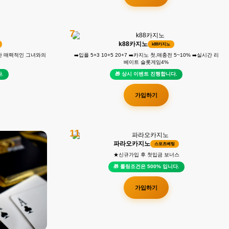
7
k88카지노
k88카지노
난 매력적인 그녀와의
➡️입플 5+3 10+5 20+7 ➡️카지노 첫,매충전 5~10% ➡️실시간 리
베이트 슬롯게임4%
.
🎁 상시 이벤트 진행합니다.
가입하기
11
파라오카지노
스포츠베팅
★신규가입 후 첫입금 보너스
🎁 롤링조건은 500% 입니다.
가입하기