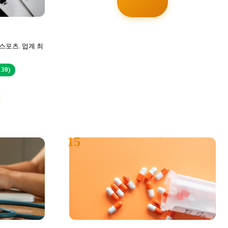
스포츠. 업계 최
30)
15