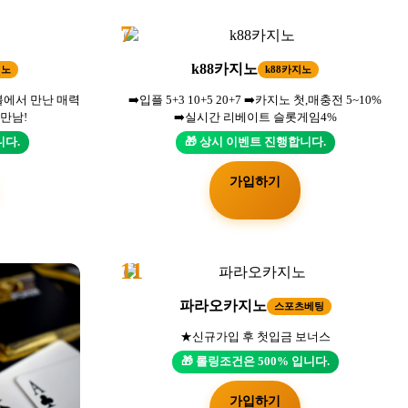
7
k88카지노
지노
k88카지노
블에서 만난 매력
➡️입플 5+3 10+5 20+7 ➡️카지노 첫,매충전 5~10%
만남!
➡️실시간 리베이트 슬롯게임4%
니다.
🎁 상시 이벤트 진행합니다.
가입하기
11
파라오카지노
스포츠베팅
★신규가입 후 첫입금 보너스
🎁 롤링조건은 500% 입니다.
가입하기