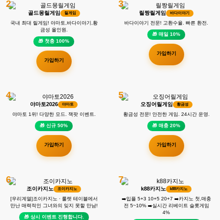
2
3
골드몽릴게임
릴짱릴게임
릴게임
바다이야기
국내 최대 릴게임! 야마토,바다이야기,황
바다이야기 전문! 고환수율. 빠른 환전.
금성 올인원.
🎁 매일 10%
🎁 첫충 100%
가입하기
가입하기
4
5
야마토2026
오징어릴게임
야마토
황금성
야마토 1위! 다양한 모드. 잭팟 이벤트.
황금성 전문! 안전한 게임. 24시간 운영.
🎁 신규 50%
🎁 매충 20%
가입하기
가입하기
6
7
조이카지노
k88카지노
조이카지노
k88카지노
[우리계열]조이카지노 · 룰렛 테이블에서
➡️입플 5+3 10+5 20+7 ➡️카지노 첫,매충
만난 매력적인 그녀와의 잊지 못할 만남!
전 5~10% ➡️실시간 리베이트 슬롯게임
4%
🎁 상시 이벤트 진행합니다.