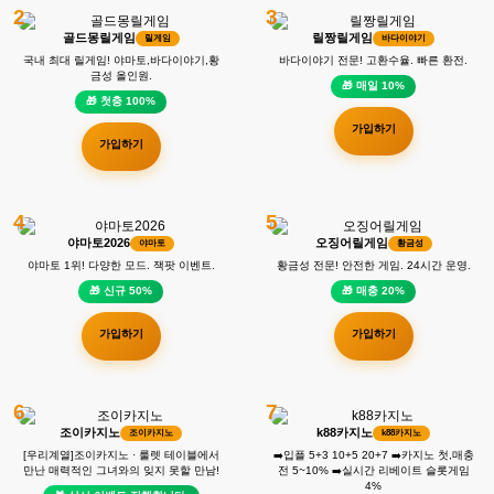
2
3
골드몽릴게임
릴짱릴게임
릴게임
바다이야기
국내 최대 릴게임! 야마토,바다이야기,황
바다이야기 전문! 고환수율. 빠른 환전.
금성 올인원.
🎁 매일 10%
🎁 첫충 100%
가입하기
가입하기
4
5
야마토2026
오징어릴게임
야마토
황금성
야마토 1위! 다양한 모드. 잭팟 이벤트.
황금성 전문! 안전한 게임. 24시간 운영.
🎁 신규 50%
🎁 매충 20%
가입하기
가입하기
6
7
조이카지노
k88카지노
조이카지노
k88카지노
[우리계열]조이카지노 · 룰렛 테이블에서
➡️입플 5+3 10+5 20+7 ➡️카지노 첫,매충
만난 매력적인 그녀와의 잊지 못할 만남!
전 5~10% ➡️실시간 리베이트 슬롯게임
4%