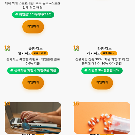
세계 최대 스포츠베팅! 축구,농구,e스포츠.
업계 최고 배당.
🎁 첫입금100%(최대€130)
가입하기
12
13
솔카지노
라카지노
카지노베팅
슬롯카지노
솔카지노 특별한 이벤트 · 개인롤링 콤프
신규가입 첫충 30% · 회원 가입 후 첫 입
0.6% 지급.
금액에 대하여 30% 추가 충전.
🎁 신규회원 가입시 가입쿠폰 지급
🎁 이벤트 5% 진행합니다.
가입하기
가입하기
14
15