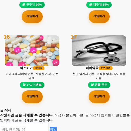
🎁 첫구매 20%
🎁 재구매 15%
가입하기
가입하기
16
17
맥스비아
비아약국
제네릭
천연제품
카마그라,제네릭 전문! 저렴한 가격. 안전
천연 발기제 전문! 부작용 없음. 장기복용
결제.
가능.
🎁 3+1 이벤트
🎁 샘플 증정
가입하기
가입하기
글 삭제
작성자만 글을 삭제할 수 있습니다.
작성자 본인이라면, 글 작성시 입력한 비밀번호를
입력하여 글을 삭제할 수 있습니다.