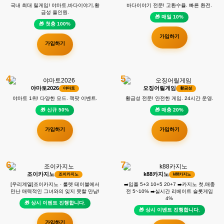
국내 최대 릴게임! 야마토,바다이야기,황
바다이야기 전문! 고환수율. 빠른 환전.
금성 올인원.
🎁 매일 10%
🎁 첫충 100%
가입하기
가입하기
4
5
야마토2026
오징어릴게임
야마토
황금성
야마토 1위! 다양한 모드. 잭팟 이벤트.
황금성 전문! 안전한 게임. 24시간 운영.
🎁 신규 50%
🎁 매충 20%
가입하기
가입하기
6
7
조이카지노
k88카지노
조이카지노
k88카지노
[우리계열]조이카지노 · 룰렛 테이블에서
➡️입플 5+3 10+5 20+7 ➡️카지노 첫,매충
만난 매력적인 그녀와의 잊지 못할 만남!
전 5~10% ➡️실시간 리베이트 슬롯게임
4%
🎁 상시 이벤트 진행합니다.
🎁 상시 이벤트 진행합니다.
가입하기