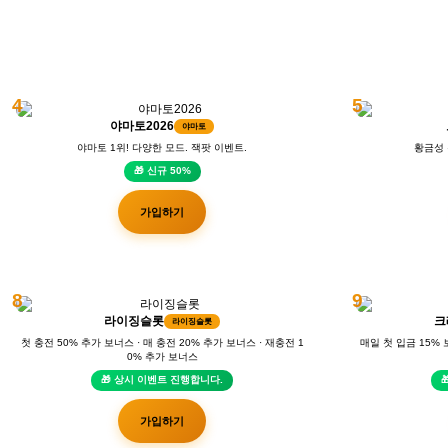
4
5
야마토2026
야마토
야마토 1위! 다양한 모드. 잭팟 이벤트.
황금성 
🎁 신규 50%
가입하기
8
9
라이징슬롯
크
라이징슬롯
첫 충전 50% 추가 보너스 · 매 충전 20% 추가 보너스 · 재충전 1
매일 첫 입금 15% 
0% 추가 보너스
🎁 상시 이벤트 진행합니다.
가입하기