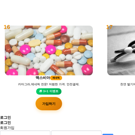
16
17
맥스비아
제네릭
카마그라,제네릭 전문! 저렴한 가격. 안전결제.
천연 발기제
🎁 3+1 이벤트
가입하기
로그인
로그인
회원가입