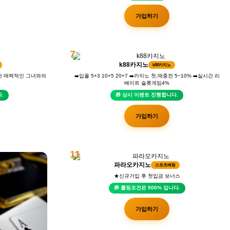
가입하기
7
k88카지노
k88카지노
난 매력적인 그녀와의
➡️입플 5+3 10+5 20+7 ➡️카지노 첫,매충전 5~10% ➡️실시간 리
베이트 슬롯게임4%
.
🎁 상시 이벤트 진행합니다.
가입하기
11
파라오카지노
스포츠베팅
★신규가입 후 첫입금 보너스
🎁 롤링조건은 500% 입니다.
가입하기