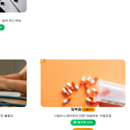
 업계 최고 배당.
)
15
정력원
시알리스
방전 불필요.
시알리스,레비트라 전문! 당일배송. 비밀포장.
🎁 재구매 15%