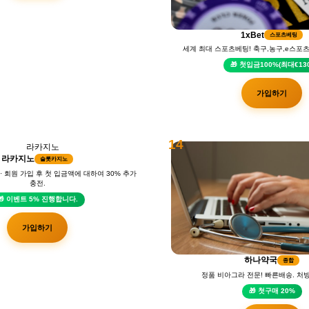
1xBet
스포츠베팅
세계 최대 스포츠베팅! 축구,농구,e스포츠.
🎁 첫입금100%(최대€130
가입하기
14
라카지노
슬롯카지노
· 회원 가입 후 첫 입금액에 대하여 30% 추가
충전.
🎁 이벤트 5% 진행합니다.
가입하기
하나약국
종합
정품 비아그라 전문! 빠른배송. 처
🎁 첫구매 20%