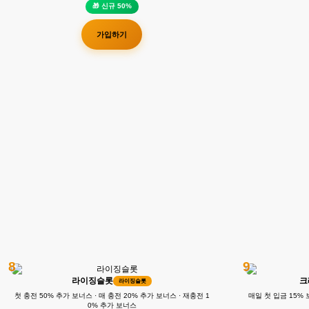
🎁 신규 50%
가입하기
8
9
라이징슬롯
크
라이징슬롯
첫 충전 50% 추가 보너스 · 매 충전 20% 추가 보너스 · 재충전 1
매일 첫 입금 15% 
0% 추가 보너스