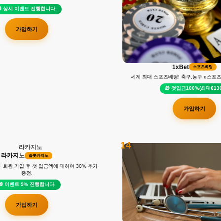
🎁 상시 이벤트 진행합니다.
가입하기
1xBet
스포츠베팅
세계 최대 스포츠베팅! 축구,농구,e스포츠.
🎁 첫입금100%(최대€130
가입하기
14
라카지노
슬롯카지노
· 회원 가입 후 첫 입금액에 대하여 30% 추가
충전.
🎁 이벤트 5% 진행합니다.
가입하기