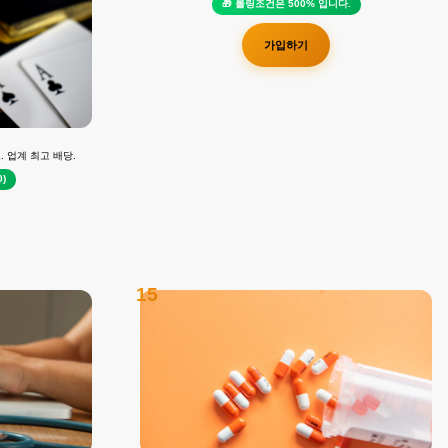
🎁 롤링조건은 500% 입니다.
가입하기
 업계 최고 배당.
)
15