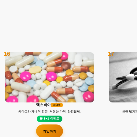
16
17
맥스비아
제네릭
카마그라,제네릭 전문! 저렴한 가격. 안전결제.
천연 발기제
🎁 3+1 이벤트
가입하기