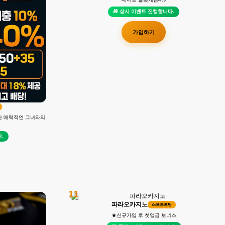
🎁 상시 이벤트 진행합니다.
가입하기
난 매력적인 그녀와의
.
11
파라오카지노
스포츠베팅
★신규가입 후 첫입금 보너스