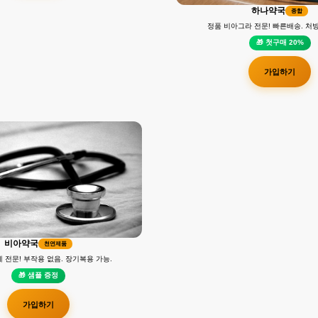
하나약국
종합
정품 비아그라 전문! 빠른배송. 처
🎁 첫구매 20%
가입하기
비아약국
천연제품
 전문! 부작용 없음. 장기복용 가능.
🎁 샘플 증정
가입하기