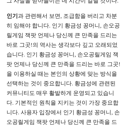
그 사실을 받아들이는 데 시간이 걸릴 것이다.
인기
과 관련해서 보면, 조급함을 버리고 차분
히 임해야 합니다. 인기 황금성 꽁머니, 손오공
릴게임 잭팟 언제나 당신께 큰 만족을 드리는
바로 그곳!의 역사는 생각보다 깊고 오래되었
습니다. 인기 황금성 꽁머니, 손오공릴게임 잭
팟 언제나 당신께 큰 만족을 드리는 바로 그곳!
을 이용하실 때는 본인의 상황에 맞는 방식을
선택하는 것이 중요합니다. 황금성에 관련된
커뮤니티도 매우 활발하게 운영되고 있습니
다. 기본적인 원칙을 지키는 것이 가장 중요합
니다. 사용자 입장에서 인기 황금성 꽁머니, 손
오공릴게임 잭팟 언제나 당신께 큰 만족을 드