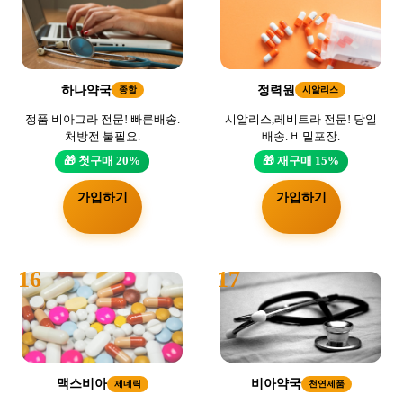
하나약국
정력원
종합
시알리스
정품 비아그라 전문! 빠른배송.
시알리스,레비트라 전문! 당일
처방전 불필요.
배송. 비밀포장.
🎁 첫구매 20%
🎁 재구매 15%
가입하기
가입하기
16
17
맥스비아
비아약국
제네릭
천연제품