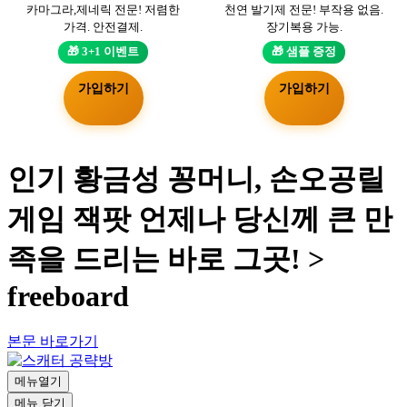
카마그라,제네릭 전문! 저렴한
천연 발기제 전문! 부작용 없음.
가격. 안전결제.
장기복용 가능.
🎁 3+1 이벤트
🎁 샘플 증정
가입하기
가입하기
인기 황금성 꽁머니, 손오공릴
게임 잭팟 언제나 당신께 큰 만
족을 드리는 바로 그곳! >
freeboard
본문 바로가기
메뉴열기
메뉴 닫기