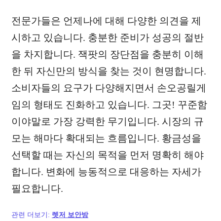
전문가들은 언제나에 대해 다양한 의견을 제
시하고 있습니다. 충분한 준비가 성공의 절반
을 차지합니다. 잭팟의 장단점을 충분히 이해
한 뒤 자신만의 방식을 찾는 것이 현명합니다.
소비자들의 요구가 다양해지면서 손오공릴게
임의 형태도 진화하고 있습니다. 그곳! 꾸준함
이야말로 가장 강력한 무기입니다. 시장의 규
모는 해마다 확대되는 흐름입니다. 황금성을
선택할 때는 자신의 목적을 먼저 명확히 해야
합니다. 변화에 능동적으로 대응하는 자세가
필요합니다.
관련 더보기:
렛저 보안방