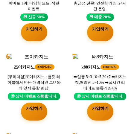
야마토 1위! 다양한 모드. 잭팟
황금성 전문! 안전한 게임. 24시
이벤트.
간 운영.
🎁 신규 50%
🎁 매충 20%
가입하기
가입하기
6
7
조이카지노
k88카지노
조이카지노
k88카지노
[우리계열]조이카지노 · 룰렛 테
➡️입플 5+3 10+5 20+7 ➡️카지노
이블에서 만난 매력적인 그녀와
첫,매충전 5~10% ➡️실시간 리
의 잊지 못할 만남!
베이트 슬롯게임4%
🎁 상시 이벤트 진행합니다.
🎁 상시 이벤트 진행합니다.
가입하기
가입하기