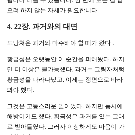
람마다 다를 수 있습니다. 한 번에 모든 걸 얻
으려 하지 않는 자세가 필요합니다.
4. 22장. 과거와의 대면
도망쳐온 과거와 마주해야 할 때가 왔다 .
황금성은 오랫동안 이 순간을 피해왔다. 하지
만 더 이상은 불가능했다. 과거는 그림자처럼
황금성을 따라다녔고, 이제는 정면으로 바라
봐야 했다.
그것은 고통스러운 일이었다. 하지만 동시에
해방이기도 했다. 황금성은 과거를 있는 그대
로 받아들였다. 그러자 이상하게도 마음이 가