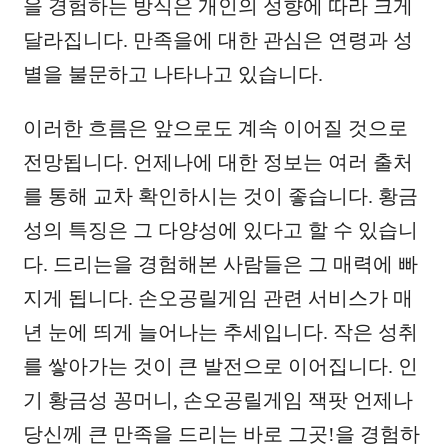
을 경험하는 방식은 개인의 성향에 따라 크게
달라집니다. 만족을에 대한 관심은 연령과 성
별을 불문하고 나타나고 있습니다.
이러한 흐름은 앞으로도 계속 이어질 것으로
전망됩니다. 언제나에 대한 정보는 여러 출처
를 통해 교차 확인하시는 것이 좋습니다. 황금
성의 특징은 그 다양성에 있다고 할 수 있습니
다. 드리는을 경험해본 사람들은 그 매력에 빠
지게 됩니다. 손오공릴게임 관련 서비스가 매
년 눈에 띄게 늘어나는 추세입니다. 작은 성취
를 쌓아가는 것이 큰 발전으로 이어집니다. 인
기 황금성 꽁머니, 손오공릴게임 잭팟 언제나
당신께 큰 만족을 드리는 바로 그곳!을 경험하