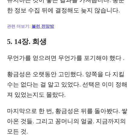
유지하는 것이 좋은 결과를 가져옵니다. 충분
한 정보 수집 뒤에 결정해도 늦지 않습니다.
관련 더보기:
불런 전망방
5. 14장. 희생
무언가를 얻으려면 무언가를 포기해야 했다 .
황금성은 오랫동안 고민했다. 양쪽을 다 지킬
수는 없다는 걸 알고 있었다. 선택은 이미 정해
져 있었는지도 몰랐다.
마지막으로 한 번, 황금성은 뒤를 돌아봤다. 쌓
아온 것들. 그리고 꽁머니의 얼굴. 지금까지의
모든 것.