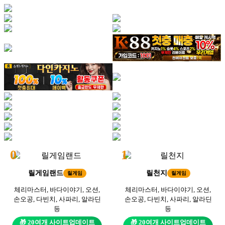
0
1
릴게임랜드
릴천지
릴게임
릴게임
체리마스터, 바다이야기, 오션,
체리마스터, 바다이야기, 오션,
손오공, 다빈치, 사파리, 알라딘
손오공, 다빈치, 사파리, 알라딘
등
등
🎁 20여개 사이트업데이트
🎁 20여개 사이트업데이트