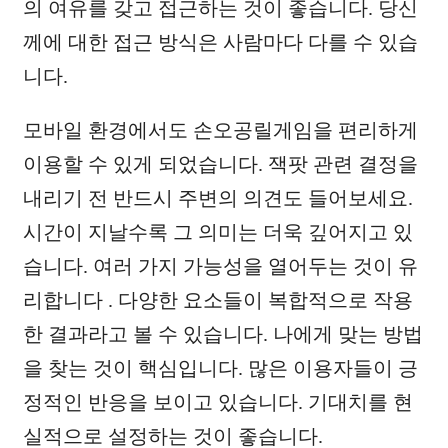
의 여유를 갖고 접근하는 것이 좋습니다. 당신
께에 대한 접근 방식은 사람마다 다를 수 있습
니다.
모바일 환경에서도 손오공릴게임을 편리하게
이용할 수 있게 되었습니다. 잭팟 관련 결정을
내리기 전 반드시 주변의 의견도 들어보세요.
시간이 지날수록 그 의미는 더욱 깊어지고 있
습니다. 여러 가지 가능성을 열어두는 것이 유
리합니다 . 다양한 요소들이 복합적으로 작용
한 결과라고 볼 수 있습니다. 나에게 맞는 방법
을 찾는 것이 핵심입니다. 많은 이용자들이 긍
정적인 반응을 보이고 있습니다. 기대치를 현
실적으로 설정하는 것이 좋습니다.