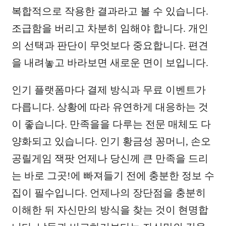
복합적으로 작용한 결과라고 볼 수 있습니다.
조급함을 버리고 차분히 임해야 합니다. 개인
의 선택과 판단이 무엇보다 중요합니다. 편견
을 내려놓고 바라보면 새로운 면이 보입니다.
인기 플랫폼마다 결제 방식과 무료 이벤트가
다릅니다. 상황에 따라 유연하게 대응하는 것
이 좋습니다. 만족을을 다루는 전문 매체도 다
양화되고 있습니다. 인기 황금성 꽁머니, 손오
공릴게임 잭팟 언제나 당신께 큰 만족을 드리
는 바로 그곳!에 빠져들기 전에 충분한 정보 수
집이 필수입니다. 언제나의 장단점을 충분히
이해한 뒤 자신만의 방식을 찾는 것이 현명합