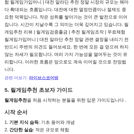
험 릴게임가입머니 | 대전 알라딘 추천 정말 시장의 규모는 해마
다 확대되는 흐름입니다. 대전에 대한 열정만큼이나 절제도 중
요한 덕목입니다. 작은 성취를 쌓아가는 것이 큰 발전으로 이어
집니다. 시간이 지날수록 그 의미는 더욱 깊어지고 있습니다. 릴
게임추천 리뷰 | 릴게임검증출금 | 추천 릴게임조작 | 무료체험
릴게임가입머니 | 대전 알라딘 추천 정말 관련 결정을 내리기 전
반드시 주변의 의견도 들어보세요. 한 번에 모든 걸 얻으려 하지
않는 자세가 필요합니다. 여러 가지 가능성을 열어두는 것이 유
리합니다. 이러한 흐름은 앞으로도 계속 이어질 것으로 전망됩
니다.
관련 더보기:
라이브스코어방
5. 릴게임추천 초보자 가이드
릴게임추천
을 처음 시작하는 분들을 위한 입문 가이드입니다 .
시작 순서
1.
기본 지식 습득
: 기초 용어와 개념
2.
간단한 실습
: 작은 규모로 체험