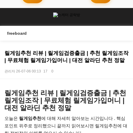
freeboard
릴게임추천 리뷰 | 릴게임검증출금 | 추천 릴게임조작
| 무료체험 릴게임가입머니 | 대전 알라딘 추천 정말
관리자
26-07-06 00:13
17
0
본문
릴게임추천 리뷰 | 릴게임검증출금 | 추천
릴게임조작 | 무료체험 릴게임가입머니 |
대전 알라딘 추천 정말
오늘은
릴게임추천
에 대해 자세히 알아보는 시간입니다 . 핵심
포인트 위주로 정리했으니 끝까지 읽어보시면 릴게임추천에 대