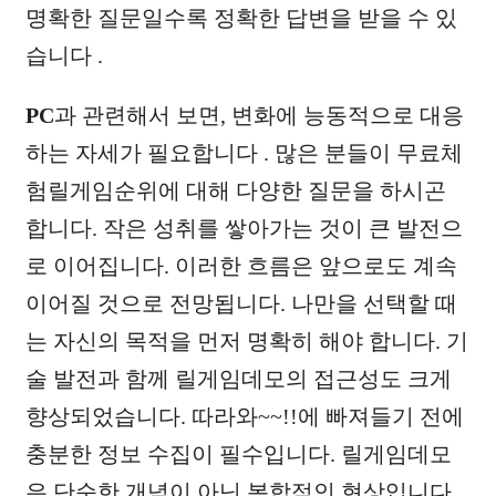
명확한 질문일수록 정확한 답변을 받을 수 있
습니다 .
PC
과 관련해서 보면, 변화에 능동적으로 대응
하는 자세가 필요합니다 . 많은 분들이 무료체
험릴게임순위에 대해 다양한 질문을 하시곤
합니다. 작은 성취를 쌓아가는 것이 큰 발전으
로 이어집니다. 이러한 흐름은 앞으로도 계속
이어질 것으로 전망됩니다. 나만을 선택할 때
는 자신의 목적을 먼저 명확히 해야 합니다. 기
술 발전과 함께 릴게임데모의 접근성도 크게
향상되었습니다. 따라와~~!!에 빠져들기 전에
충분한 정보 수집이 필수입니다. 릴게임데모
은 단순한 개념이 아닌 복합적인 현상입니다.