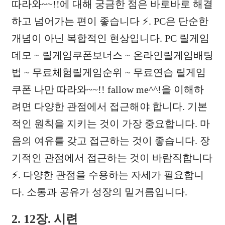
따라와~~!!에 대해 궁금한 점은 바로바로 해결
하고 넘어가는 편이 좋습니다 ⚡. PC은 단순한
개념이 아닌 복합적인 현상입니다. PC 릴게임
데모 ~ 릴게임쿠폰보너스 ~ 온라인릴게임배팅
법 ~ 무료체험릴게임순위 ~ 무료연습 릴게임
쿠폰 나만 따라와~~!! fallow me^^!을 이해하
려면 다양한 관점에서 접근해야 합니다. 기본
적인 원칙을 지키는 것이 가장 중요합니다. 마
음의 여유를 갖고 접근하는 것이 좋습니다. 장
기적인 관점에서 접근하는 것이 바람직합니다
⚡. 다양한 관점을 수용하는 자세가 필요합니
다. 소통과 공유가 성장의 밑거름입니다.
2. 12장. 시련