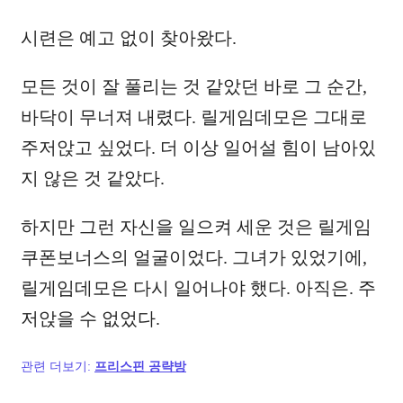
시련은 예고 없이 찾아왔다.
모든 것이 잘 풀리는 것 같았던 바로 그 순간,
바닥이 무너져 내렸다. 릴게임데모은 그대로
주저앉고 싶었다. 더 이상 일어설 힘이 남아있
지 않은 것 같았다.
하지만 그런 자신을 일으켜 세운 것은 릴게임
쿠폰보너스의 얼굴이었다. 그녀가 있었기에,
릴게임데모은 다시 일어나야 했다. 아직은. 주
저앉을 수 없었다.
관련 더보기:
프리스핀 공략방