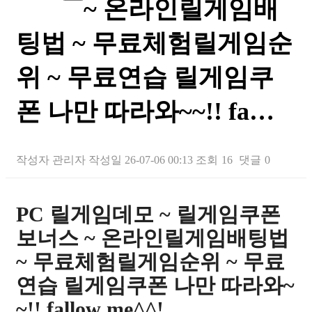
~ 온라인릴게임배
팅법 ~ 무료체험릴게임순
위 ~ 무료연습 릴게임쿠
폰 나만 따라와~~!! fa…
작성자
관리자
작성일
26-07-06 00:13
조회
16
댓글
0
본문
PC 릴게임데모 ~ 릴게임쿠폰
보너스 ~ 온라인릴게임배팅법
~ 무료체험릴게임순위 ~ 무료
연습 릴게임쿠폰 나만 따라와~
~!! fallow me^^!