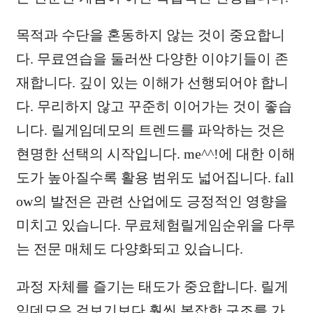
목적과 수단을 혼동하지 않는 것이 중요합니
다. 무료연습을 둘러싼 다양한 이야기들이 존
재합니다. 깊이 있는 이해가 선행되어야 합니
다. 무리하지 않고 꾸준히 이어가는 것이 좋습
니다. 릴게임데모의 트렌드를 파악하는 것은
현명한 선택의 시작입니다. me^^!에 대한 이해
도가 높아질수록 활용 범위도 넓어집니다. fall
ow의 발전은 관련 산업에도 긍정적인 영향을
미치고 있습니다. 무료체험릴게임순위을 다루
는 전문 매체도 다양화되고 있습니다.
과정 자체를 즐기는 태도가 중요합니다. 릴게
임데모은 겉보기보다 훨씬 복잡한 구조를 가