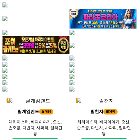
0
1
릴게임랜드
릴천지
릴게임
릴게임
체리마스터, 바다이야기, 오션,
체리마스터, 바다이야기, 오션,
손오공, 다빈치, 사파리, 알라딘
손오공, 다빈치, 사파리, 알라딘
등
등