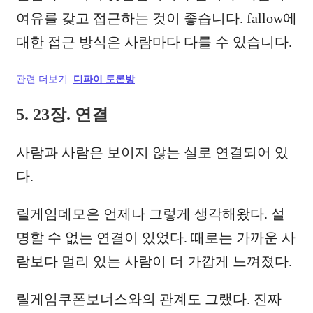
여유를 갖고 접근하는 것이 좋습니다. fallow에
대한 접근 방식은 사람마다 다를 수 있습니다.
관련 더보기:
디파이 토론방
5. 23장. 연결
사람과 사람은 보이지 않는 실로 연결되어 있
다.
릴게임데모은 언제나 그렇게 생각해왔다. 설
명할 수 없는 연결이 있었다. 때로는 가까운 사
람보다 멀리 있는 사람이 더 가깝게 느껴졌다.
릴게임쿠폰보너스와의 관계도 그랬다. 진짜