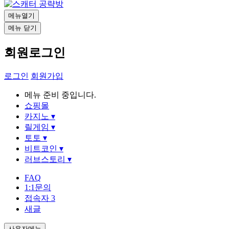
메뉴열기
메뉴 닫기
회원로그인
로그인
회원가입
메뉴 준비 중입니다.
쇼핑몰
카지노 ▾
릴게임 ▾
토토 ▾
비트코인 ▾
러브스토리 ▾
FAQ
1:1문의
접속자
3
새글
사용자메뉴