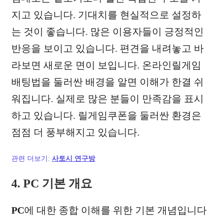
지고 있습니다. 기대치를 현실적으로 설정하
는 것이 좋습니다. 많은 이용자들이 긍정적인
반응을 보이고 있습니다. 편견을 내려놓고 바
라보면 새로운 면이 보입니다. 온라인릴게임
배팅법을 둘러싼 배경을 알면 이해가 한결 쉬
워집니다. 실제로 많은 분들이 만족감을 표시
하고 있습니다. 릴게임쿠폰을 둘러싼 환경은
점점 더 풍부해지고 있습니다.
관련 더보기:
사토시 연구방
4. PC 기본 개요
PC
에 대한 종합 이해를 위한 기본 개념입니다