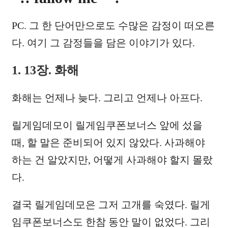
PC. 그 한 단어만으로도 수많은 감정이 떠오른
다. 여기 그 감정들을 담은 이야기가 있다.
1. 13장. 화해
화해는 언제나 늦다. 그리고 언제나 아프다.
릴게임데모이 릴게임쿠폰보너스 앞에 섰을
때, 할 말은 준비되어 있지 않았다. 사과해야
하는 건 알았지만, 어떻게 사과해야 할지 몰랐
다.
결국 릴게임데모은 그저 고개를 숙였다. 릴게
임쿠폰보너스도 한참 동안 말이 없었다. 그리