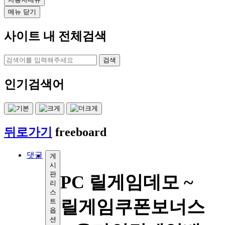
메뉴 닫기
사이트 내 전체검색
검색
인기검색어
뒤로가기
freeboard
댓글
게
시
판
PC 릴게임데모 ~
리
스
릴게임쿠폰보너스
트
옵
션