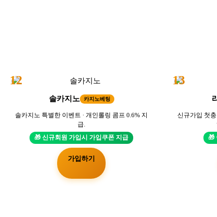
12
13
솔카지노
카지노베팅
솔카지노 특별한 이벤트 · 개인롤링 콤프 0.6% 지
신규가입 첫충 
급.
🎁 신규회원 가입시 가입쿠폰 지급

가입하기