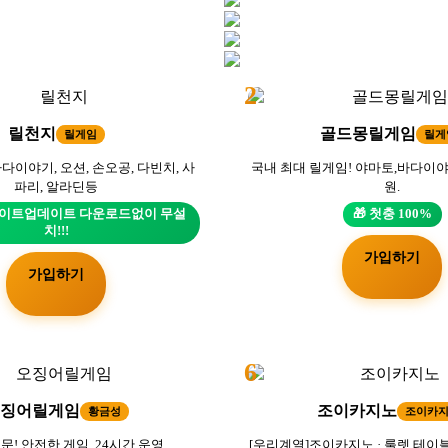
2
릴천지
골드몽릴게임
릴게임
릴게
다이야기, 오션, 손오공, 다빈치, 사
국내 최대 릴게임! 야마토,바다이
파리, 알라딘등
원.
 사이트업데이트 다운로드없이 무설
🎁 첫충 100%
치!!!
가입하기
가입하기
6
징어릴게임
조이카지노
황금성
조이카
문! 안전한 게임. 24시간 운영.
[우리계열]조이카지노 · 룰렛 테이