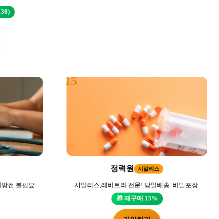
30)
15
정력원
시알리스
처방전 불필요.
시알리스,레비트라 전문! 당일배송. 비밀포장.
🎁 재구매 15%