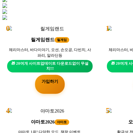
0
1
릴게임랜드
릴게임
체리마스터, 바다이야기, 오션, 손오공, 다빈치, 사
체리마스터, 바
파리, 알라딘등
🎁 20여개 사이트업데이트 다운로드없이 무설
🎁 20여개
치!!!
가입하기
4
5
야마토2026
오
야마토
야마토 1위! 다양한 모드. 잭팟 이벤트.
황금성 전