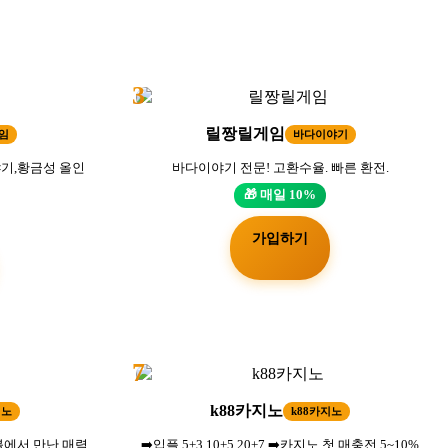
3
릴짱릴게임
임
바다이야기
야기,황금성 올인
바다이야기 전문! 고환수율. 빠른 환전.
🎁 매일 10%
가입하기
7
k88카지노
지노
k88카지노
블에서 만난 매력
➡️입플 5+3 10+5 20+7 ➡️카지노 첫,매충전 5~10%