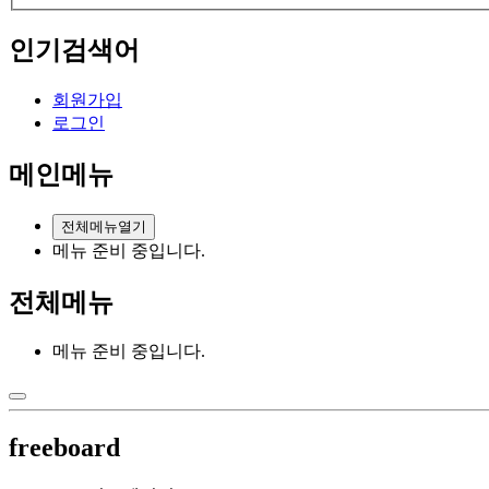
인기검색어
회원가입
로그인
메인메뉴
전체메뉴열기
메뉴 준비 중입니다.
전체메뉴
메뉴 준비 중입니다.
freeboard