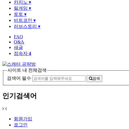
카지노 ▾
릴게임 ▾
토토 ▾
비트코인 ▾
러브스토리 ▾
FAQ
Q&A
새글
접속자
4
사이트 내 전체검색
검색어 필수
검색
인기검색어
회원가입
로그인