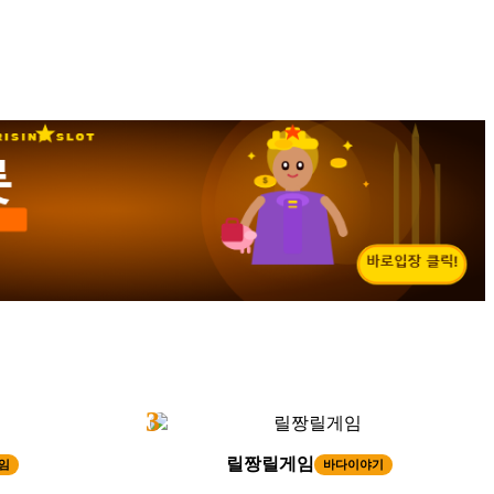
3
릴짱릴게임
임
바다이야기