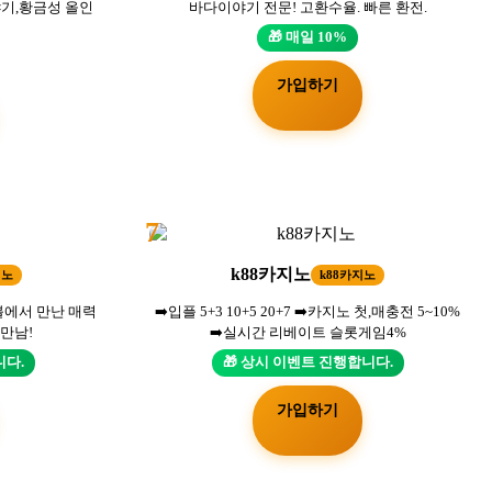
야기,황금성 올인
바다이야기 전문! 고환수율. 빠른 환전.
🎁 매일 10%
가입하기
7
k88카지노
지노
k88카지노
블에서 만난 매력
➡️입플 5+3 10+5 20+7 ➡️카지노 첫,매충전 5~10%
만남!
➡️실시간 리베이트 슬롯게임4%
니다.
🎁 상시 이벤트 진행합니다.
가입하기