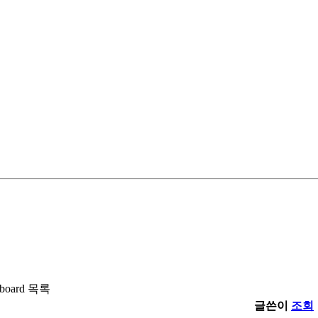
eboard 목록
글쓴이
조회