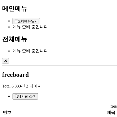
메인메뉴
전체메뉴열기
메뉴 준비 중입니다.
전체메뉴
메뉴 준비 중입니다.
freeboard
Total 6,333건
2 페이지
게시판 검색
fre
번호
제목