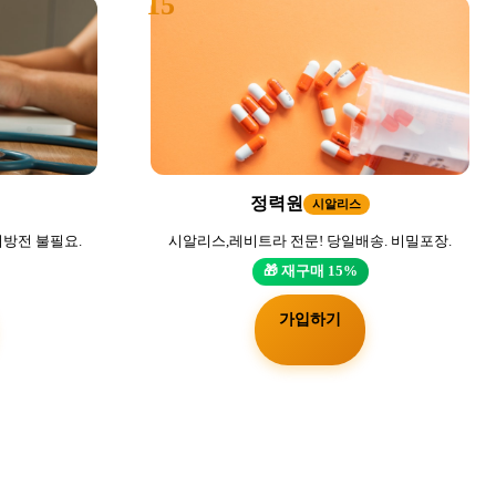
15
정력원
시알리스
처방전 불필요.
시알리스,레비트라 전문! 당일배송. 비밀포장.
🎁 재구매 15%
가입하기