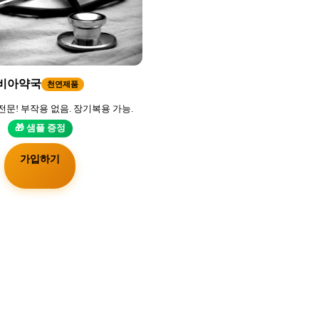
비아약국
천연제품
전문! 부작용 없음. 장기복용 가능.
🎁 샘플 증정
가입하기