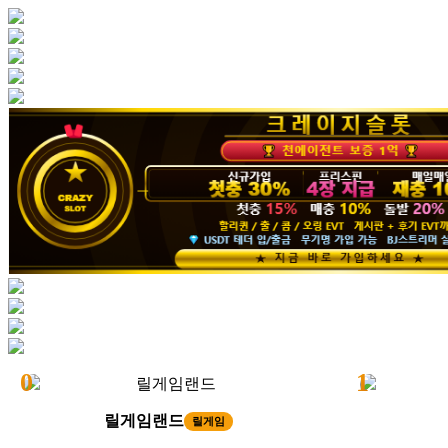
0
1
릴게임랜드
릴게임