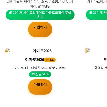
체리마스터, 바다이야기, 오션, 손오공, 다빈치, 사
체리마스터, 바
파리, 알라딘등
🎁 20여개 사이트업데이트 다운로드없이 무설
🎁 20여개
치!!!
가입하기
4
5
야마토2026
오
야마토
야마토 1위! 다양한 모드. 잭팟 이벤트.
황금성 전
🎁 신규 50%
가입하기