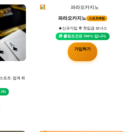
11
파라오카지노
스포츠베팅
★신규가입 후 첫입금 보너스
🎁 롤링조건은 500% 입니다.
가입하기
스포츠. 업계 최
30)